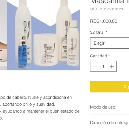
Mascarilla 
SKU: 810124010123
Preci
RD$1,000.00
32 Onz.
*
Elegir
Cantidad
*
Ag
ipo de cabello. Nutre y acondiciona en
, aportando brillo y suavidad.
Modo de uso:
do, ayudando a mantener el buen estado de
Aplicar sobre el cab
o.
Dirección de entreg
minutos ó utilizar p