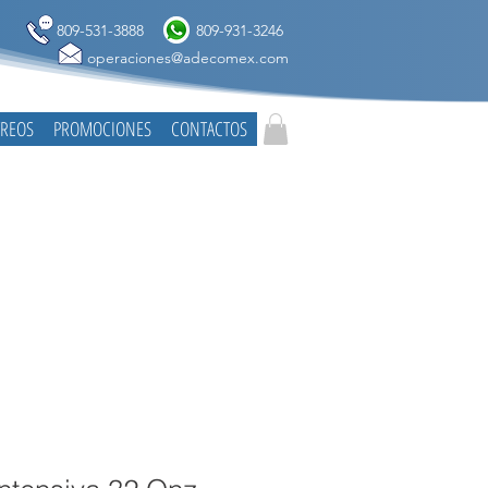
809-531-3888
809-931-3246
operaciones@adecomex.com
TREOS
PROMOCIONES
CONTACTOS