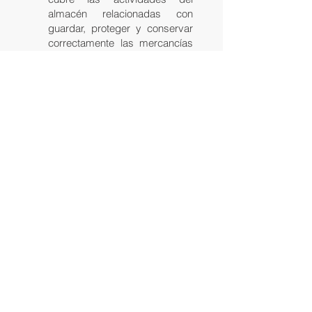
almacén relacionadas con
guardar, proteger y conservar
correctamente las mercancías
durante el periodo de tiempo
que sea necesario. También
trata la gestión, transporte,
ubicación, manipulación y
acondicionamiento de las
mismas desde su recepción
hasta su despacho.
El almacén es la pieza clave
que permite regular el flujo de
mercancías entre la oferta y la
demanda. En él se concentra la
gestión de los materiales que la
empresa mueve, guarda y
manipula para dar respuesta a
sus necesidades comerciales
y productivas. El almacén es,
por tanto, el eje central de la
logística de almacenamiento.